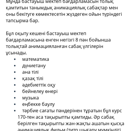
Мұнда бастауыш мектеп бағдарламасын толық
қамтитын танымдық анимациялық сабақтар мен
оны бекітуге көмектесетін жүздеген ойын түріндегі
тапсырма бар.
Бұл оқыту кешені бастауыш мектеп
бағдарламасына енген негізгі 8 пән бойынша
толықтай анимацияланған сабақ үлгілерін
ұсынады.
математика
дүниетану
ана тілі
қазақ тілі
әдебиеттік оқу
бейнелеу өнері
музыка
еңбекке баулу
тәрбие сағаты пәндерінен тұратын бұл курс
170-тен аса тақырыпты қамтиды. Әр сабақ
берілген тақырыпты жан-жақты ашатын қысқа
анимациялық фильм (титр шығару мүмкіндігі