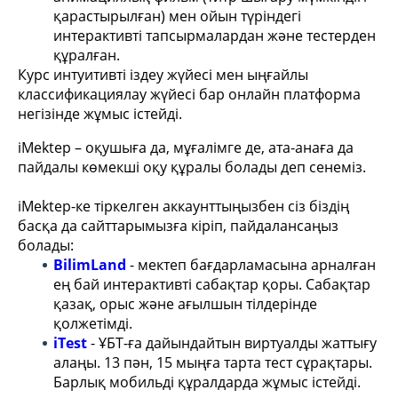
қарастырылған) мен ойын түріндегі
интерактивті тапсырмалардан және тестерден
құралған.
Курс интуитивті іздеу жүйесі мен ыңғайлы
классификациялау жүйесі бар онлайн платформа
негізінде жұмыс істейді.
iMektep – оқушыға да, мұғалімге де, ата-анаға да
пайдалы көмекші оқу құралы болады деп сенеміз.
iMektep-ке тіркелген аккаунттыңызбен сіз біздің
басқа да сайттарымызға кіріп, пайдалансаңыз
болады:
BilimLand
- мектеп бағдарламасына арналған
ең бай интерактивті сабақтар қоры. Сабақтар
қазақ, орыс және ағылшын тілдерінде
қолжетімді.
iTest
- ҰБТ-ға дайындайтын виртуалды жаттығу
алаңы. 13 пән, 15 мыңға тарта тест сұрақтары.
Барлық мобильді құралдарда жұмыс істейді.