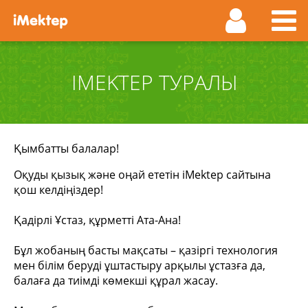
IMEKTEP ТУРАЛЫ
Қымбатты балалар!
Оқуды қызық және оңай ететін iMektep сайтына
қош келдіңіздер!
Қадірлі Ұстаз, құрметті Ата-Ана!
Бұл жобаның басты мақсаты – қазіргі технология
мен білім беруді ұштастыру арқылы ұстазға да,
балаға да тиімді көмекші құрал жасау.