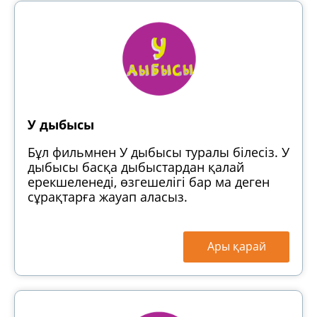
У дыбысы
Бұл фильмнен У дыбысы туралы білесіз. У
дыбысы басқа дыбыстардан қалай
ерекшеленеді, өзгешелігі бар ма деген
сұрақтарға жауап аласыз.
Ары қарай