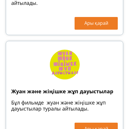
айтылады.
Ары қарай
Жуан және жіңішке жұп дауыстылар
Бұл фильмде жуан және жіңішке жұп
дауыстылар туралы айтылады.
Ары қарай