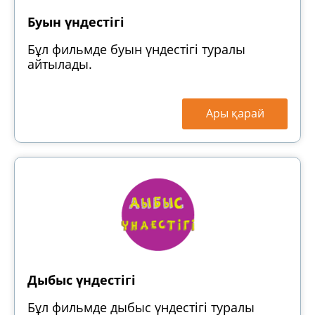
Буын үндестігі
Бұл фильмде буын үндестігі туралы
айтылады.
Ары қарай
Дыбыс үндестігі
Бұл фильмде дыбыс үндестігі туралы