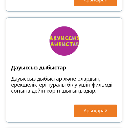
Дауыссыз дыбыстар
Дауыссыз дыбыстар және олардың
ерекшеліктері туралы білу үшін фильмді
соңына дейін көріп шығыңыздар.
Ары қарай