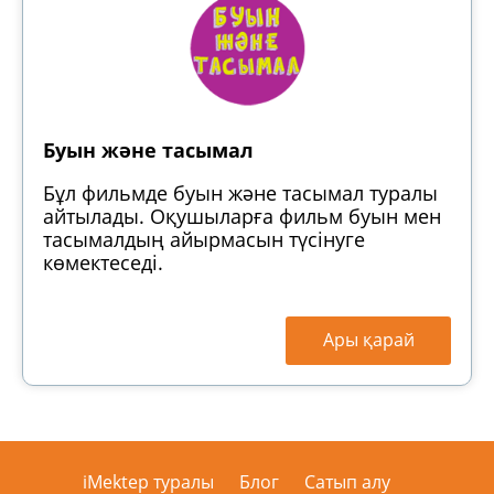
Буын және тасымал
Бұл фильмде буын және тасымал туралы
айтылады. Оқушыларға фильм буын мен
тасымалдың айырмасын түсінуге
көмектеседі.
Ары қарай
iMektep туралы
Блог
Сатып алу