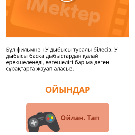
Бұл фильмнен У дыбысы туралы білесіз. У
дыбысы басқа дыбыстардан қалай
ерекшеленеді, өзгешелігі бар ма деген
сұрақтарға жауап аласыз.
ОЙЫНДАР
Ойлан. Тап