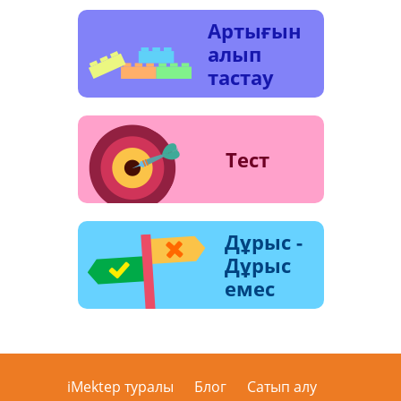
Артығын
алып
тастау
Тест
Дұрыс -
Дұрыс
емес
iMektep туралы
Блог
Сатып алу