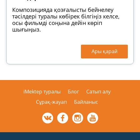
Композицияда қозғалысты бейнелеу
тәсілдері туралы көбірек білгіңіз келсе,
осы фильмді соңына дейін көріп
шығыңыз.
Ары қарай
iMektep туралы
Блог
Сатып алу
Сұрақ-жауап
Байланыс