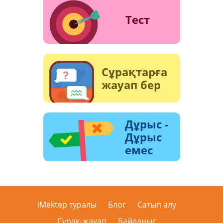
Тест
Сұрақтарға
жауап бер
Дұрыс -
Дұрыс
емес
iMektep туралы
Блог
Сатып алу
Сұрақ-жауап
Байланыс