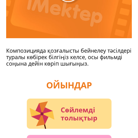
Композицияда қозғалысты бейнелеу тәсілдері
туралы көбірек білгіңіз келсе, осы фильмді
соңына дейін көріп шығыңыз.
ОЙЫНДАР
Сөйлемді
толықтыр