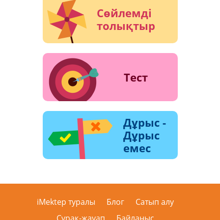
Сөйлемді
толықтыр
Тест
Дұрыс -
Дұрыс
емес
iMektep туралы
Блог
Сатып алу
Сұрақ-жауап
Байланыс