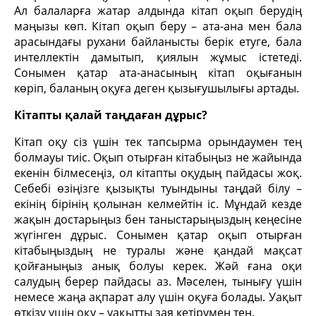
Ал балаларға жатар алдында кітап оқып берудің
маңызы көп. Кітап оқып беру – ата-ана мен бала
арасындағы рухани байланысты берік етуге, бала
интеллектін дамытып, қиялын жұмыс істетеді.
Сонымен қатар ата-анасының кітап оқығанын
көріп, баланың оқуға деген қызығушылығы артады.
Кітапты қалай таңдаған дұрыс?
Кітап оқу сіз үшін тек тапсырма орындаумен тең
болмауы тиіс. Оқып отырған кітабыңыз не жайында
екенін білмесеңіз, ол кітапты оқудың пайдасы жоқ.
Себебі өзіңізге қызықты туындыны таңдай білу –
екінің бірінің қолынан келмейтін іс. Мұндай кезде
жақын достарыңыз бен таныстарыңыздың кеңесіне
жүгінген дұрыс. Сонымен қатар оқып отырған
кітабыңыздың не туралы және қандай мақсат
қойғаныңыз анық болуы керек. Жәй ғана оқи
салудың берер пайдасы аз. Мәселен, тынығу үшін
немесе жаңа ақпарат алу үшін оқуға болады. Уақыт
өткізу үшін оқу – уақытты зая кетірумен тең.