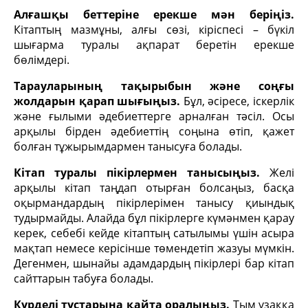
Алғашқы беттеріне ерекше мән беріңіз.
Кітаптың мазмұны, алғы сөзі, кіріспесі – бүкіл
шығарма туралы ақпарат беретін ерекше
бөлімдері.
Тарауларының тақырыбын және соңғы
жолдарын қарап шығыңыз.
Бұл, әсіресе, іскерлік
және ғылыми әдебиеттерге арналған тәсіл. Осы
арқылы бірден әдебиеттің соңына өтіп, қажет
болған тұжырымдармен танысуға болады.
Кітап туралы пікірлермен танысыңыз.
Желі
арқылы кітап таңдап отырған болсаңыз, басқа
оқырмандардың пікірлерімен танысу қиындық
тудырмайды. Алайда бұл пікірлерге күмәнмен қарау
керек, себебі кейде кітаптың сатылымы үшін асыра
мақтап немесе керісінше төмендетіп жазуы мүмкін.
Дегенмен, шынайы адамдардың пікірлері бар кітап
сайттарын табуға болады.
Күрделі тұстарына қайта оралыңыз.
Тым ұзаққа