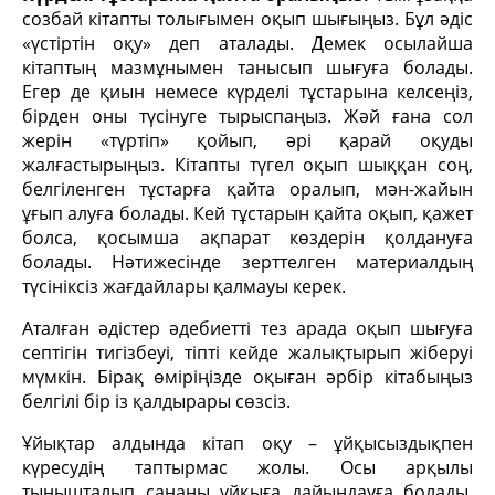
созбай кітапты толығымен оқып шығыңыз. Бұл әдіс
«үстіртін оқу» деп аталады. Демек осылайша
кітаптың мазмұнымен танысып шығуға болады.
Егер де қиын немесе күрделі тұстарына келсеңіз,
бірден оны түсінуге тырыспаңыз. Жәй ғана сол
жерін «түртіп» қойып, әрі қарай оқуды
жалғастырыңыз. Кітапты түгел оқып шыққан соң,
белгіленген тұстарға қайта оралып, мән-жайын
ұғып алуға болады. Кей тұстарын қайта оқып, қажет
болса, қосымша ақпарат көздерін қолдануға
болады. Нәтижесінде зерттелген материалдың
түсініксіз жағдайлары қалмауы керек.
Аталған әдістер әдебиетті тез арада оқып шығуға
септігін тигізбеуі, тіпті кейде жалықтырып жіберуі
мүмкін. Бірақ өміріңізде оқыған әрбір кітабыңыз
белгілі бір із қалдырары сөзсіз.
Ұйықтар алдында кітап оқу – ұйқысыздықпен
күресудің таптырмас жолы. Осы арқылы
тынышталып сананы ұйқыға дайындауға болады.