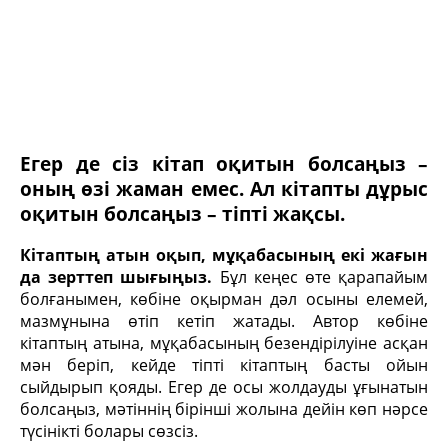
Егер де сіз кітап оқитын болсаңыз –
оның өзі жаман емес. Ал кітапты дұрыс
оқитын болсаңыз – тіпті жақсы.
Кітаптың атын оқып, мұқабасының екі жағын
да зерттеп шығыңыз.
Бұл кеңес өте қарапайым
болғанымен, көбіне оқырман дәл осыны елемей,
мазмұнына өтіп кетіп жатады. Автор көбіне
кітаптың атына, мұқабасының безендірілуіне асқан
мән беріп, кейде тіпті кітаптың басты ойын
сыйдырып қояды. Егер де осы жолдауды ұғынатын
болсаңыз, мәтіннің бірінші жолына дейін көп нәрсе
түсінікті болары сөзсіз.