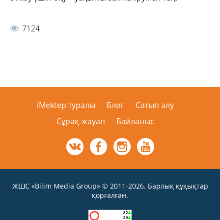
7124
iMektep туралы
Блог
Сатып алу
Сұрақ-жауап
Байланыс
ЖШС «Bilim Media Group» © 2011-2026. Барлық құқықтар
қорғалған.