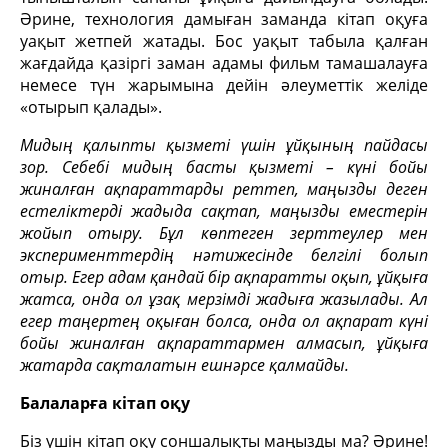
Әрине, технология дамыған заманда кітап оқуға
уақыт жетпей жатады. Бос уақыт табыла қалған
жағдайда қазіргі заман адамы фильм тамашалауға
немесе түн жарымына дейін әлеуметтік желіде
«отырып қалады».
Мидың қалыпты қызметі үшін ұйқының пайдасы
зор. Себебі мидың басты қызметі – күні бойы
жиналған ақпараттарды реттеп, маңызды деген
естеліктерді жадыда сақтап, маңызды еместерін
жойып отыру. Бұл көптеген зерттеулер мен
эксперименттердің нәтижесінде белгілі болып
отыр. Егер адам қандай бір ақпаратты оқып, ұйқыға
жатса, онда ол ұзақ мерзімді жадыға жазылады. Ал
егер таңертең оқыған болса, онда ол ақпарат күні
бойы жиналған ақпараттармен алмасып, ұйқыға
жатарда сақталатын ешнәрсе қалмайды.
Балаларға кітап оқу
Біз үшін кітап оқу соншалықты маңызды ма? Әрине!