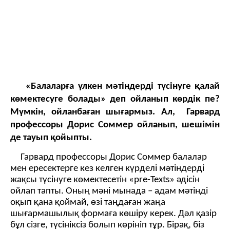
«Балаларға үлкен мәтіндерді түсінуге қалай
көмектесуге болады» деп ойланып көрдік пе?
Мүмкін, ойланбаған шығармыз. Ал, Гарвард
профессоры Дорис Соммер ойланып, шешімін
де тауып қойыпты.
Гарвард профессоры Дорис Соммер балалар
мен ересектерге кез келген күрделі мәтіндерді
жақсы түсінуге көмектесетін «pre-Texts» әдісін
ойлап тапты. Оның мәні мынада – адам мәтінді
оқып қана қоймай, өзі таңдаған жаңа
шығармашылық формаға көшіру керек. Дәл қазір
бұл сізге, түсініксіз болып көрініп тұр. Бірақ, біз