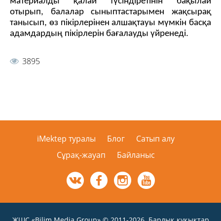
материалды қалай түсіндіретінін бақылай
отырып, балалар сыныптастарымен жақсырақ
танысып, өз пікірлерінен алшақтауы мүмкін басқа
адамдардың пікірлерін бағалауды үйренеді.
3895
iMektep туралы
Блог
Сатып алу
Сұрақ-жауап
Байланыс
ЖШС «Bilim Media Group» © 2011-2026. Барлық құқықтар