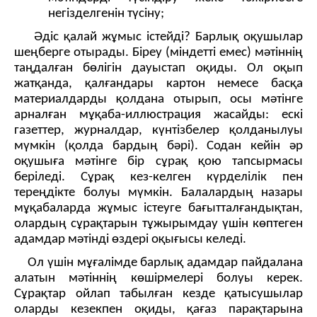
негізделгенін түсіну;
Әдіс қалай жұмыс істейді?
Барлық оқушылар
шеңберге отырады. Біреу (міндетті емес) мәтіннің
таңдалған бөлігін дауыстап оқиды. Ол оқып
жатқанда, қалғандары картон немесе басқа
материалдарды қолдана отырып, осы мәтінге
арналған мұқаба-иллюстрация жасайды: ескі
газеттер, журналдар, күнтізбелер қолданылуы
мүмкін (қолда бардың бәрі). Содан кейін әр
оқушыға мәтінге бір сұрақ қою тапсырмасы
беріледі. Сұрақ кез-келген күрделілік пен
тереңдікте болуы мүмкін. Балалардың назары
мұқабаларда жұмыс істеуге бағытталғандықтан,
олардың сұрақтарын тұжырымдау үшін көптеген
адамдар мәтінді өздері оқығысы келеді.
Ол үшін мұғалімде барлық адамдар пайдалана
алатын мәтіннің көшірмелері болуы керек.
Сұрақтар ойлап табылған кезде қатысушылар
оларды кезекпен оқиды, қағаз парақтарына