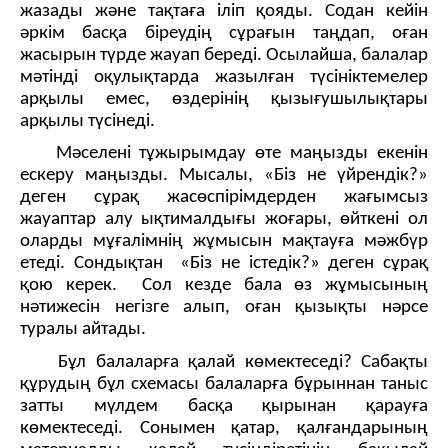
жазады және тақтаға іліп қояды. Содан кейін
әркім басқа біреудің сұрағын таңдап, оған
жасырын түрде жауап береді. Осылайша, балалар
мәтінді оқулықтарда жазылған түсініктемелер
арқылы емес, өздерінің қызығушылықтары
арқылы түсінеді.
Мәселені тұжырымдау өте маңызды екенін
ескеру маңызды.
Мысалы, «Біз не үйрендік?»
деген сұрақ жасөспірімдерден жағымсыз
жауаптар алу ықтималдығы жоғары, өйткені ол
оларды мұғалімнің жұмысын мақтауға мәжбүр
етеді. Сондықтан «Біз не істедік?» деген сұрақ
қою керек. Сол кезде бала өз жұмысының
нәтижесін негізге алып, оған қызықты нәрсе
туралы айтады.
Бұл балаларға қалай көмектеседі?
Сабақты
құрудың бұл схемасы балаларға бұрыннан таныс
затты мүлдем басқа қырынан қарауға
көмектеседі. Сонымен қатар, қалғандарының