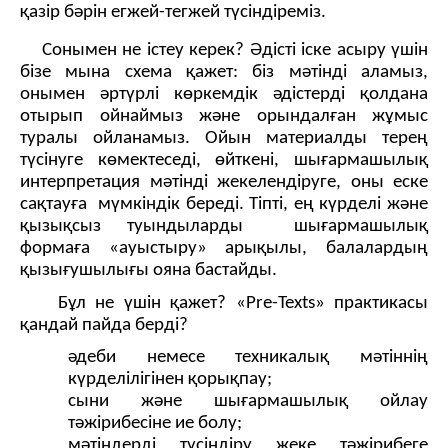
қазір бәрін егжей-тегжей түсіндіреміз.
Сонымен не істеу керек? Әдісті іске асыру үшін
бізе мына схема қажет: біз мәтінді аламыз,
онымен әртүрлі көркемдік әдістерді қолдана
отырып ойнаймыз және орындалған жұмыс
туралы ойланамыз. Ойын материалды терең
түсінуге көмектеседі, өйткені, шығармашылық
интерпретация мәтінді жекелендіруге, оны еске
сақтауға мүмкіндік береді. Тіпті, ең күрделі және
қызықсыз туындыларды шығармашылық
формаға «ауыстыру» арықылы, балалардың
қызығушылығы ояна бастайды.
Бұл не үшін қажет? «Pre-Texts» практикасы
қандай пайда берді?
әдеби немесе техникалық мәтіннің
күрделілігінен қорықпау;
сыни және шығармашылық ойлау
тәжірибесіне ие болу;
мәтіндерді түсіндіру жеке тәжірибеге