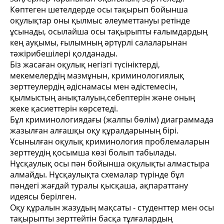
Көптеген шетелдерде осы тақырып бойынша
оқулықтар оны қылмыс әлеуметтануы ретінде
ұсынады, осылайша осы тақырыпты ғалымдардың
кең ауқымы, ғылымның әртүрлі салаларынан
тәжірибешілері қолданады.
Біз жасаған оқулық негізгі түсініктерді,
мекемелердің мазмұнын, криминологиялық
зерттеулердің әдіснамасы мен әдістемесін,
қылмыстың анықталуын,себептерін және оның
жеке қасиеттерін көрсетеді.
Бұл криминологиядағы (жалпы бөлім) диаграммада
жазылған алғашқы оқу құралдарының бірі.
Ұсынылған оқулық криминология проблемаларын
зерттеудің қосымша көзі болып табылады.
Нұсқаулық осы пән бойынша оқулықты алмастыра
алмайды. Нұсқаулықта схемалар түрінде бұл
пәндегі жағдай туралы қысқаша, ақпараттану
идеясы берілген.
Оқу құралын жазудың мақсаты - студенттер мен осы
тақырыпты зерттейтін басқа тұлғалардың