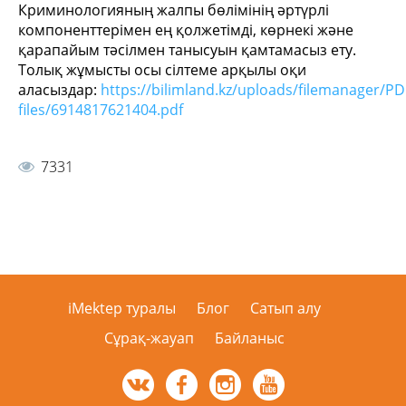
Криминологияның жалпы бөлімінің әртүрлі
компоненттерімен ең қолжетімді, көрнекі және
қарапайым тәсілмен танысуын қамтамасыз ету.
Толық жұмысты осы сілтеме арқылы оқи
аласыздар:
https://bilimland.kz/uploads/filemanager/PD
files/6914817621404.pdf
7331
iMektep туралы
Блог
Сатып алу
Сұрақ-жауап
Байланыс