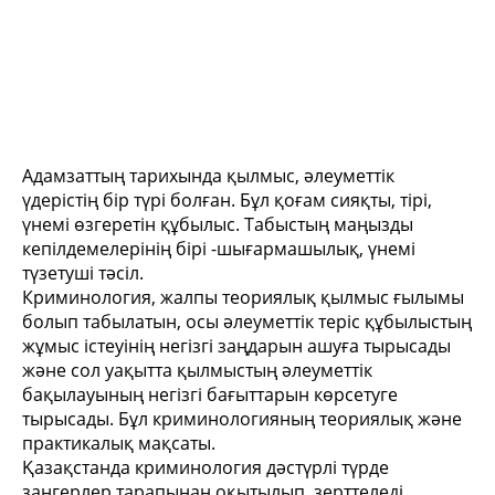
Адамзаттың тарихында қылмыс, әлеуметтік
үдерістің бір түрі болған. Бұл қоғам сияқты, тірі,
үнемі өзгеретін құбылыс. Табыстың маңызды
кепілдемелерінің бірі -шығармашылық, үнемі
түзетуші тәсіл.
Криминология, жалпы теориялық қылмыс ғылымы
болып табылатын, осы әлеуметтік теріс құбылыстың
жұмыс істеуінің негізгі заңдарын ашуға тырысады
және сол уақытта қылмыстың әлеуметтік
бақылауының негізгі бағыттарын көрсетуге
тырысады. Бұл криминологияның теориялық және
практикалық мақсаты.
Қазақстанда криминология дәстүрлі түрде
заңгерлер тарапынан оқытылып, зерттеледі.