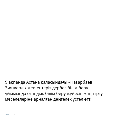
9 ақпанда Астана қаласындағы «Назарбаев
Зияткерлік мектептері» дербес білім беру
ұйымында отандық білім беру жүйесін жаңғырту
мәселелеріне арналған дөңгелек үстел өтті.