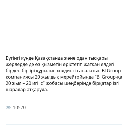
Бүгінгі күнде Қазақстанда және одан тысқары
жерлерде де өз қызметін өрістетіп жатқан елдегі
бірден бір ірі құрылыс холдингі саналатын BI Group
компаниясы 20 жылдық мерейтойында “BI Group-қа
20 жыл – 20 игі іс” жобасы шеңберінде бірқатар ізгі
шаралар атқаруда.
10570