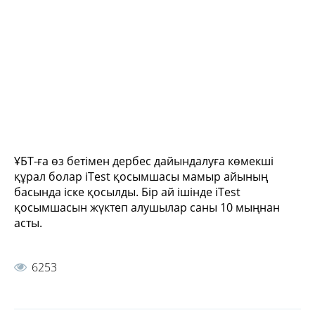
ҰБТ
-
ға өз бетімен дербес дайындалуға көмекші
құрал болар
iTest
қосымшасы мамыр айының
басында іске қосылды. Бір ай ішінде
iTest
қосымшасын жүктеп алушылар саны
10
мыңнан
асты.
6253