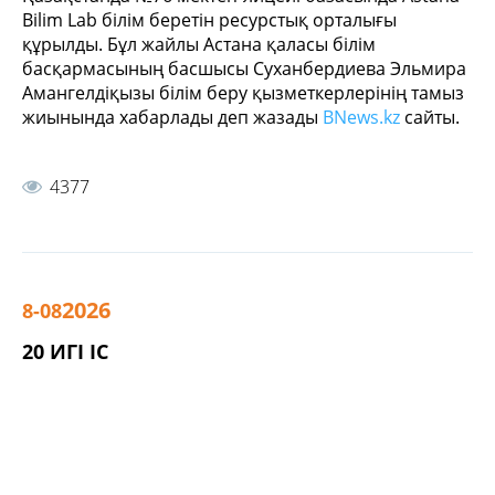
Bilim Lab білім беретін ресурстық орталығы
құрылды. Бұл жайлы Астана қаласы білім
басқармасының басшысы Суханбердиева Эльмира
Амангелдіқызы білім беру қызметкерлерінің тамыз
жиынында хабарлады деп жазады
BNews.kz
сайты.
4377
2026
8-08
20 ИГІ ІС