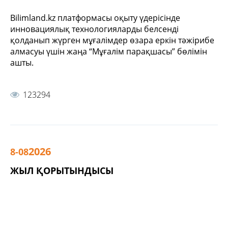
Вilimland.kz платформасы оқыту үдерісінде
инновациялық технологияларды белсенді
қолданып жүрген мұғалімдер өзара еркін тәжірибе
алмасуы үшін жаңа “Мұғалім парақшасы” бөлімін
ашты.
123294
2026
8-08
ЖЫЛ ҚОРЫТЫНДЫСЫ