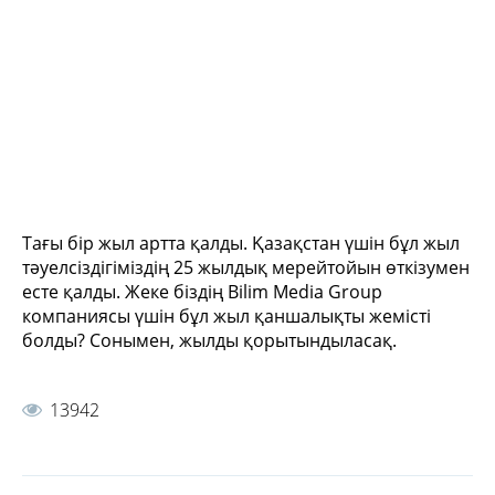
Тағы бір жыл артта қалды. Қазақстан үшін бұл жыл
тәуелсіздігіміздің 25 жылдық мерейтойын өткізумен
есте қалды. Жеке біздің Bilim Media Group
компаниясы үшін бұл жыл қаншалықты жемісті
болды? Сонымен, жылды қорытындыласақ.
13942