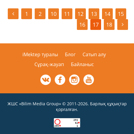
1
2
10
11
12
13
14
15
16
17
18
iMektep туралы
Блог
Сатып алу
Сұрақ-жауап
Байланыс
ЖШС «Bilim Media Group» © 2011-2026. Барлық құқықтар
қорғалған.