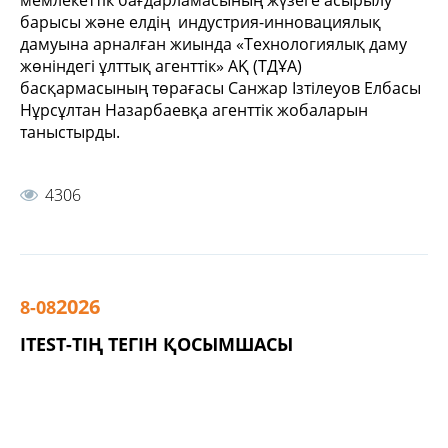
мемлекеттік бағдарламасының жүзеге асырылу
барысы және елдің индустрия-инновациялық
дамуына арналған жиында «Технологиялық даму
жөніндегі ұлттық агенттік» АҚ (ТДҰА)
басқармасының төрағасы Санжар Ізтілеуов Елбасы
Нұрсұлтан Назарбаевқа агенттік жобаларын
таныстырды.
4306
2026
8-08
ITEST-ТІҢ ТЕГІН ҚОСЫМШАСЫ