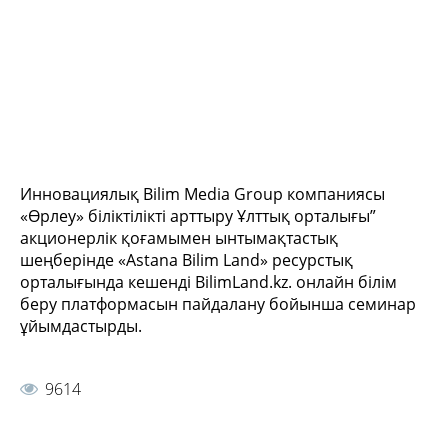
Инновациялық Bilim Media Group компаниясы
«Өрлеу» біліктілікті арттыру Ұлттық орталығы”
акционерлік қоғамымен ынтымақтастық
шеңберінде «Astana Bilim Land» ресурстық
орталығында кешенді BilimLand.kz. онлайн білім
беру платформасын пайдалану бойынша семинар
ұйымдастырды.
9614