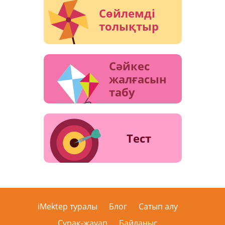
Сөйлемді
толықтыр
Сәйкес
жалғасын
табу
Тест
iMektep туралы
Блог
Сатып алу
Сұрақ-жауап
Байланыс