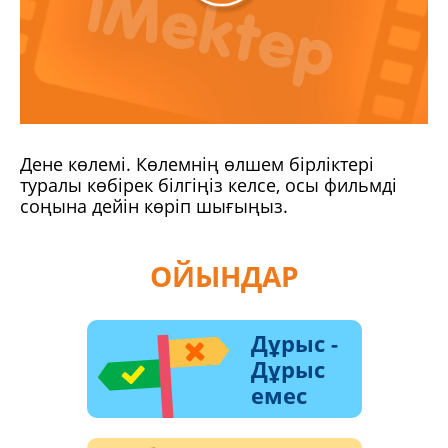
Дене көлемі. Көлемнің өлшем бірліктері
туралы көбірек білгіңіз келсе, осы фильмді
соңына дейін көріп шығыңыз.
ОЙЫНДАР
Дұрыс -
Дұрыс
емес