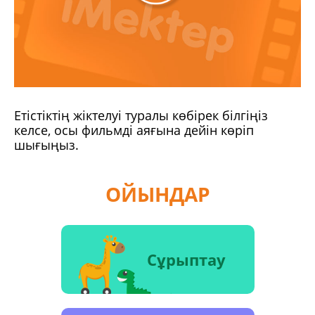
Етістіктің жіктелуі туралы көбірек білгіңіз
келсе, осы фильмді аяғына дейін көріп
шығыңыз.
ОЙЫНДАР
Сұрыптау