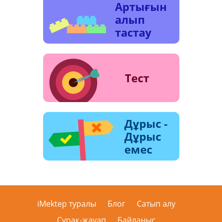
Артығын
алып
тастау
Тест
Дұрыс -
Дұрыс
емес
iMektep туралы
Блог
Сатып алу
Сұрақ-жауап
Байланыс