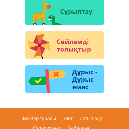
Сұрыптау
Сөйлемді
толықтыр
Дұрыс -
Дұрыс
емес
iMektep туралы
Блог
Сатып алу
Сұрақ-жауап
Байланыс