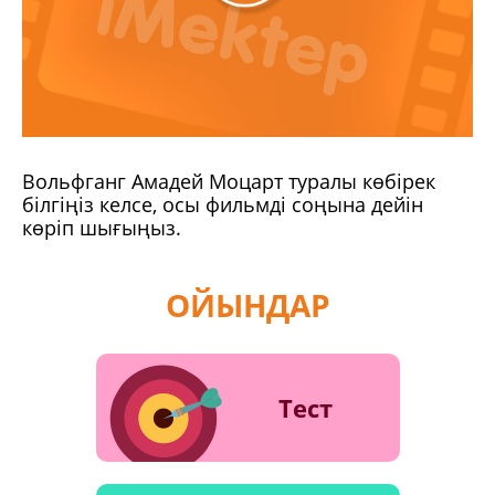
Вольфганг Амадей Моцарт туралы көбірек
білгіңіз келсе, осы фильмді соңына дейін
көріп шығыңыз.
ОЙЫНДАР
Тест