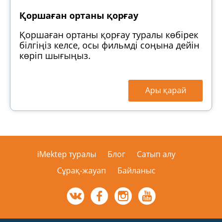
Қоршаған ортаны қорғау
Қоршаған ортаны қорғау туралы көбірек
білгіңіз келсе, осы фильмді соңына дейін
көріп шығыңыз.
Ары қарай
iMektep туралы
Блог
Сатып алу
Сұрақ-жауап
Байланыс