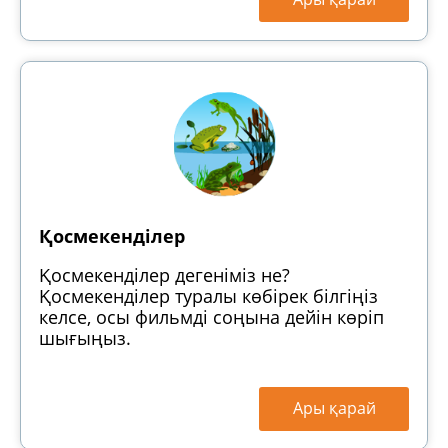
Қосмекенділер
Қосмекенділер дегеніміз не?
Қосмекенділер туралы көбірек білгіңіз
келсе, осы фильмді соңына дейін көріп
шығыңыз.
Ары қарай