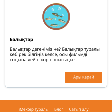
Балықтар
Балықтар дегеніміз не? Балықтар туралы
көбірек білгіңіз келсе, осы фильмді
соңына дейін көріп шығыңыз.
Ары қарай
iMektep туралы
Блог
Сатып алу