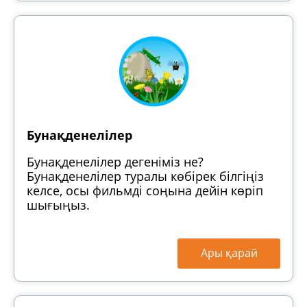
Бунақденелілер
Бунақденелілер дегеніміз не?
Бунақденелілер туралы көбірек білгіңіз
келсе, осы фильмді соңына дейін көріп
шығыңыз.
Ары қарай