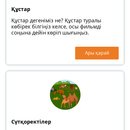
Құстар
Құстар дегеніміз не? Құстар туралы
көбірек білгіңіз келсе, осы фильмді
соңына дейін көріп шығыңыз.
Ары қарай
Сүтқоректілер