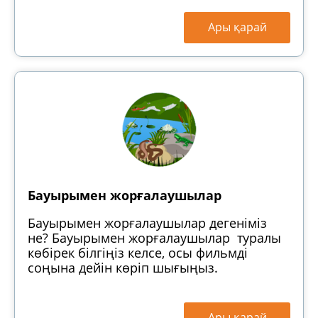
Ары қарай
Бауырымен жорғалаушылар
Бауырымен жорғалаушылар дегеніміз
не? Бауырымен жорғалаушылар туралы
көбірек білгіңіз келсе, осы фильмді
соңына дейін көріп шығыңыз.
Ары қарай