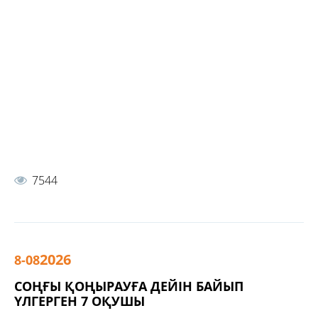
7544
2026
8-08
СОҢҒЫ ҚОҢЫРАУҒА ДЕЙІН БАЙЫП
ҮЛГЕРГЕН 7 ОҚУШЫ