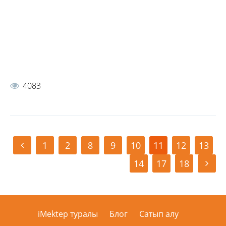
4083
1
2
8
9
10
11
12
13
14
17
18
iMektep туралы
Блог
Сатып алу